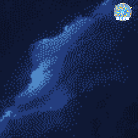
境中，即便是昔日敌
幽默感不仅让人感受到
活动。
建立友谊的重要性，以
更加珍视这些珍贵瞬
。从竞争者到朋友，再
程中，相互欣赏和尊重
解，从而促进彼此成
习并分享经验时，他们