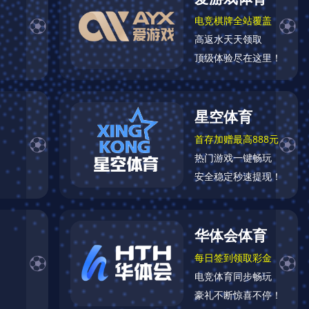
睛打拳头
伟大的球员之一，乔丹无
了众多球迷的喜爱。最
打拳头”，这一言论引发
背景；其次讨论他们在