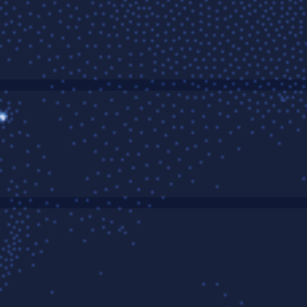
默回应曾与乔丹训练对抗称用眼
2026-06-01 23:39
73 次阅读
首页
/
体育看点
丹与史蒂夫·科尔的名字几乎是家喻户晓的。作为NBA历史上最
中的偶像。而科尔则以其出色的三分投射和机智的比赛风格赢得
尔幽默地回应了他曾与乔丹训练对抗时的经历，称自己“用眼睛
从四个方面详细探讨这一话题：首先分析科尔与乔丹的关系及其