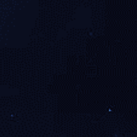
下一篇：
热刺能否在剩余7轮中逆袭保级挑