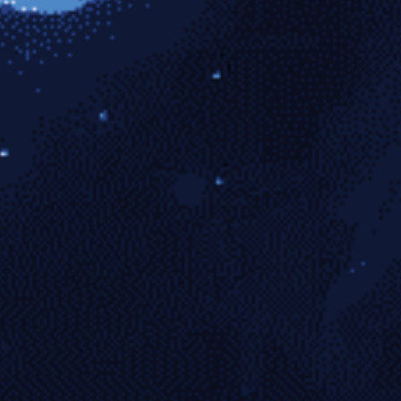
上一篇：
米兰训练动态莱奥加比亚与青年队…
延伸阅读
1.
基德谈球队开局表现不佳称有多次良机但未
2026-05-25
2.
奎塔与凯尔特人达成四年续约协议总值5600
2026-07-19