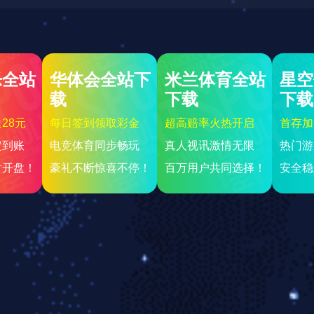
接着探讨科尔幽默回应背后的深意；最后总结这段趣事如何反映
乔丹的关系
·乔丹之间有着复杂而深厚的关系。从球场上的队友到教练，这种
初期，当科尔加入芝加哥公牛队时，他正值职业生涯初期，而乔丹
们在同一支球队共事，使得两人的合作成为传奇。
有所不同，但科尔始终对乔丹充满敬仰。他不仅学习到了不少技
心态和决策能力。这种相互影响也为他们日后的成功奠定了基础
教练，科尔依然会提到他的这些经历。他常常回忆起和乔丹一起
记忆不仅塑造了他的职业生涯，也帮助他成为了一名更优秀的教
的对抗细节