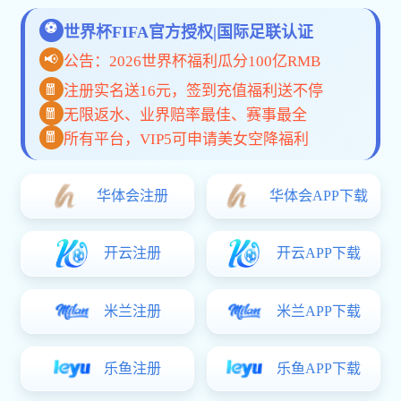
创立初心与品牌愿景
自创立之初，MKSports官方网站入口就确立了“科技驱动体
育创新”的发展方向，融合赛事直播、数据分析与观赛互动
体验，打造兼具专业性与沉浸感的体育平台。 我们希望通
过技术力量让mk体育(中国)官方网站-mksports等体育内容
更便捷、更智能地触达全球用户。