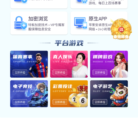
AI行为分析
平台通过行为路径识别算法，捕捉潜在风险动作，及时触
发验证与干预机制。
身份设备指纹
借助设备特征识别与访问指纹绑定，有效识别用户身份，
提升访问安全性。
实时告警机制
mk体育(中国)官方网站-mksports支持秒级响应的告警系
统，可在数据异常或高风险行为发生时第一时间联动处